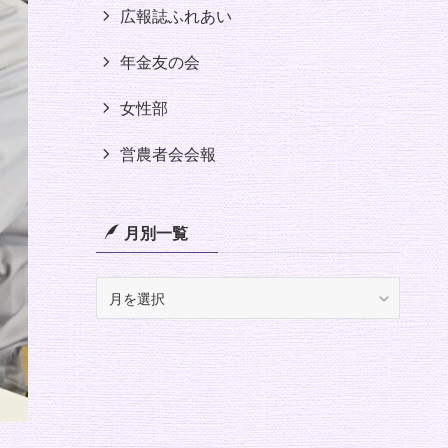
広報誌ふれあい
年金友の会
女性部
営農者会会報
月別一覧
月
別
一
覧