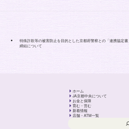
特殊詐欺等の被害防止を目的とした京都府警察との「連携協定書
締結について
ホーム
JA京都中央について
お金と保障
育む・営む
新着情報
店舗・ATM一覧
検索