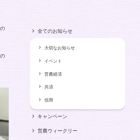
の
全てのお知らせ
大切なお知らせ
の
イベント
く
営農経済
共済
信用
キャンペーン
営農ウィークリー