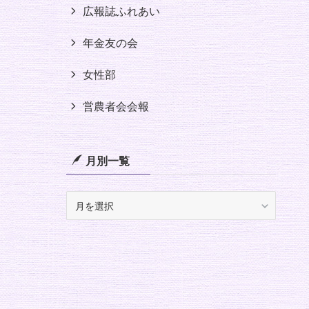
広報誌ふれあい
年金友の会
女性部
営農者会会報
月別一覧
月
別
一
覧