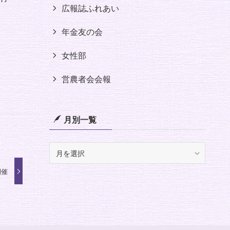
広報誌ふれあい
年金友の会
女性部
営農者会会報
月別一覧
月
別
開催
一
覧