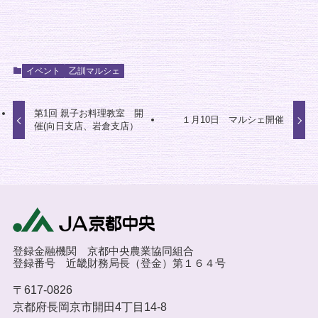
イベント
乙訓マルシェ
第1回 親子お料理教室 開
１月10日 マルシェ開催
催(向日支店、岩倉支店）
登録金融機関 京都中央農業協同組合
登録番号 近畿財務局長（登金）第１６４号
〒617-0826
京都府長岡京市開田4丁目14-8