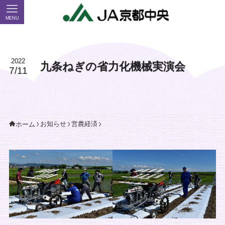
MENU
2022
九条ねぎの省力化機械実演会
7/11
お知らせ
営農経済
ホーム