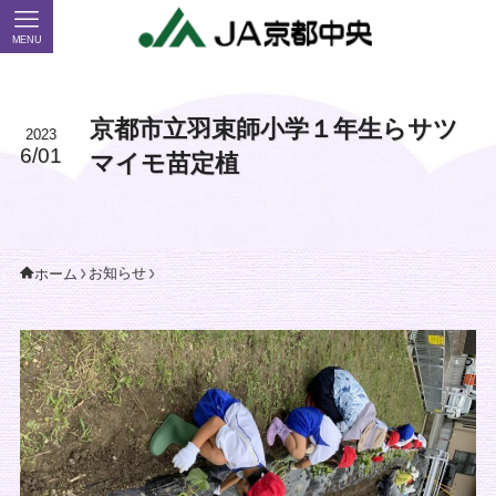
MENU
京都市立羽束師小学１年生らサツ
2023
6/01
マイモ苗定植
お知らせ
ホーム