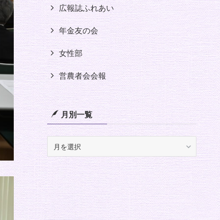
広報誌ふれあい
年金友の会
女性部
営農者会会報
月別一覧
月
別
一
覧