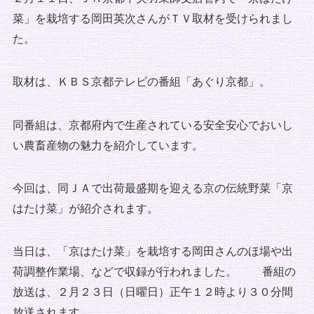
菜」を栽培する岡田英次さんがＴＶ取材を受けられまし
た。
取材は、ＫＢＳ京都テレビの番組「あぐり京都」。
同番組は、京都府内で生産されている安全安心でおいし
い農畜産物の魅力を紹介しています。
今回は、同ＪＡで出荷最盛期を迎える京の伝統野菜「京
はたけ菜」が紹介されます。
当日は、「京はたけ菜」を栽培する岡田さんのほ場や出
荷調整作業場、などで収録が行われました。 番組の
放送は、２月２３日（日曜日）正午１２時より３０分間
放送されます。