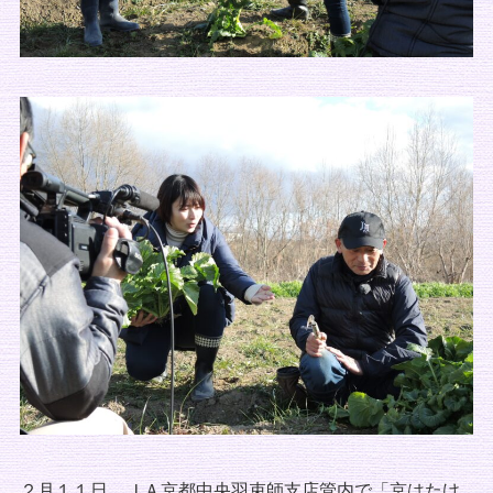
２月１１日、ＪＡ京都中央羽束師支店管内で「京はたけ