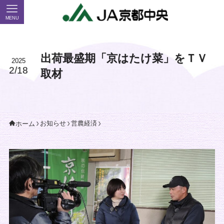
MENU
出荷最盛期「京はたけ菜」をＴＶ
2025
2/18
取材
お知らせ
営農経済
ホーム