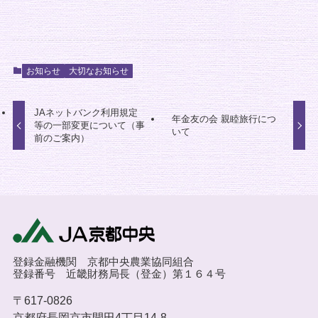
お知らせ
大切なお知らせ
JAネットバンク利用規定
年金友の会 親睦旅行につ
等の一部変更について（事
いて
前のご案内）
登録金融機関 京都中央農業協同組合
登録番号 近畿財務局長（登金）第１６４号
〒617-0826
京都府長岡京市開田4丁目14-8