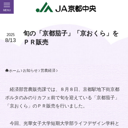
MENU
旬の「京都茄子」「京おくら」を
2025
8/13
ＰＲ販売
お知らせ
営農経済
ホーム
経済部営農販売課では、８月８日、京都駅地下街京都
ポルタのみのりカフェ前で旬を迎えている「京都茄子」
「京おくら」のＰＲ販売を行いました。
今回、光華女子大学短期大学部ライフデザイン学科と