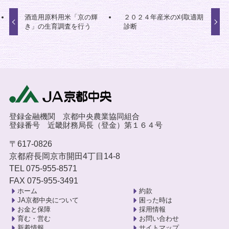
酒造用原料用米「京の輝
２０２４年産米の刈取適期
き」の生育調査を行う
診断
登録金融機関 京都中央農業協同組合
登録番号 近畿財務局長（登金）第１６４号
〒617-0826
京都府長岡京市開田4丁目14-8
TEL 075-955-8571
FAX 075-955-3491
ホーム
約款
JA京都中央について
困った時は
お金と保障
採用情報
育む・営む
お問い合わせ
新着情報
サイトマップ