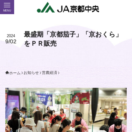
MENU
最盛期「京都茄子」「京おくら」
2024
9/02
をＰＲ販売
お知らせ
営農経済
ホーム