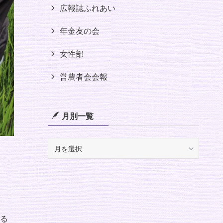
広報誌ふれあい
年金友の会
女性部
営農者会会報
月別一覧
月
別
一
覧
る