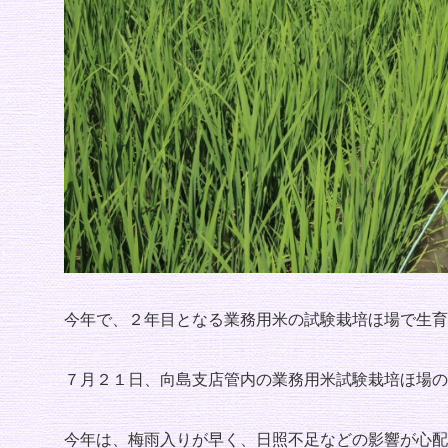
今年で、２年目となる業務用米の試験栽培ほ場で生育
７月２１日、向島支店管内の業務用米試験栽培ほ場の
今年は、梅雨入りが早く、日照不足などの影響が心配