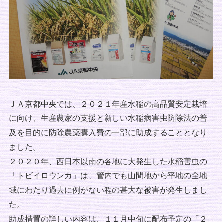
ＪＡ京都中央では、２０２１年産水稲の高品質安定栽培
に向け、生産農家の支援と新しい水稲病害虫防除法の普
及を目的に防除農薬購入費の一部に助成することとなり
ました。
２０２０年、西日本以南の各地に大発生した水稲害虫の
「トビイロウンカ」は、管内でも山間地から平地の全地
域にわたり過去に例がない程の甚大な被害が発生しまし
た。
助成措置の詳しい内容は、１１月中旬に配布予定の「２