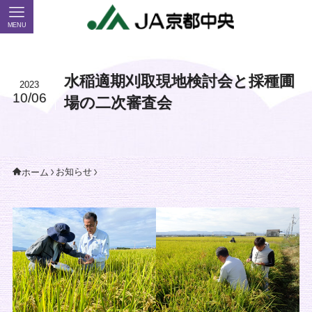
MENU
水稲適期刈取現地検討会と採種圃
2023
10/06
場の二次審査会
お知らせ
ホーム