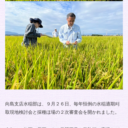
向島支店水稲部は、９月２６日、毎年恒例の水稲適期刈
取現地検討会と採種ほ場の２次審査会を開かれました。