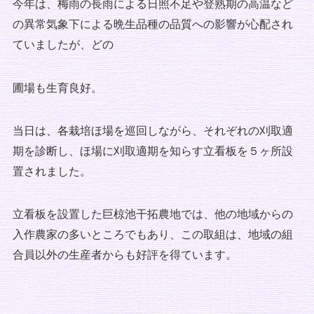
今年は、梅雨の長雨による日照不足や登熟期の高温など
の異常気象下による晩生品種の品質への影響が心配され
ていましたが、どの
圃場も生育良好。
当日は、各栽培ほ場を巡回しながら、それぞれの刈取適
期を診断し、ほ場に刈取適期を知らす立看板を５ヶ所設
置されました。
立看板を設置した巨椋池干拓農地では、他の地域からの
入作農家の多いところでもあり、この取組は、地域の組
合員以外の生産者からも好評を得ています。