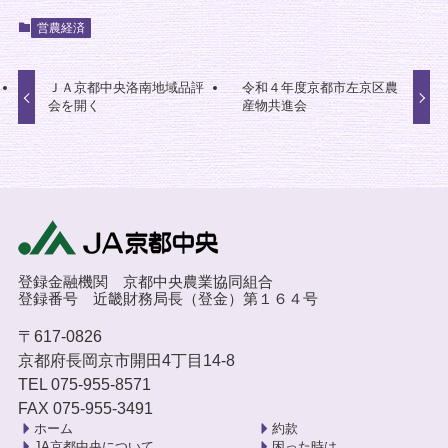
営農経済
ＪＡ京都中央洛南地域品評
令和４年度京都市左京区農
会を開く
産物共進会
登録金融機関 京都中央農業協同組合
登録番号 近畿財務局長（登金）第１６４号
〒617-0826
京都府長岡京市開田4丁目14-8
TEL 075-955-8571
FAX 075-955-3491
ホーム
約款
JA京都中央について
困った時は