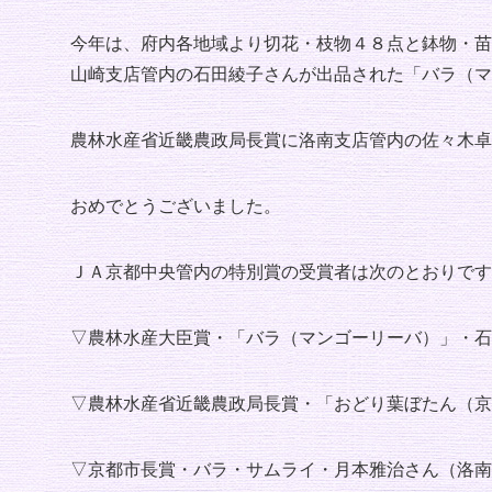
今年は、府内各地域より切花・枝物４８点と鉢物・苗
山崎支店管内の石田綾子さんが出品された「バラ（マ
農林水産省近畿農政局長賞に洛南支店管内の佐々木卓
おめでとうございました。
ＪＡ京都中央管内の特別賞の受賞者は次のとおりです
▽農林水産大臣賞・「バラ（マンゴーリーバ）」・石
▽農林水産省近畿農政局長賞・「おどり葉ぼたん（京
▽京都市長賞・バラ・サムライ・月本雅治さん（洛南