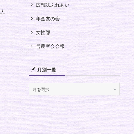
広報誌ふれあい
大
年金友の会
女性部
営農者会会報
月別一覧
月
別
一
覧