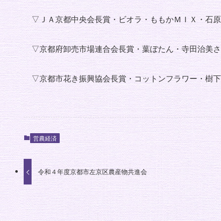
▽ＪＡ京都中央会長賞・ビオラ・ももかＭＩＸ・石原
▽京都府卸売市場連合会長賞・葉ぼたん・寺田治美さ
▽京都市花き振興協会長賞・コットンフラワー・樹下
営農経済
令和４年度京都市左京区農産物共進会