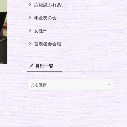
広報誌ふれあい
年金友の会
女性部
営農者会会報
月別一覧
月
別
一
覧