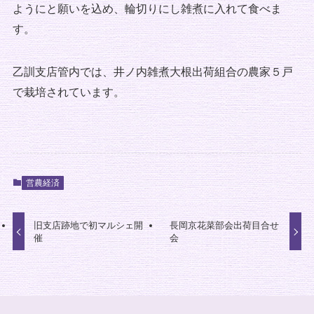
ようにと願いを込め、輪切りにし雑煮に入れて食べま
す。
乙訓支店管内では、井ノ内雑煮大根出荷組合の農家５戸
で栽培されています。
営農経済
旧支店跡地で初マルシェ開
長岡京花菜部会出荷目合せ
催
会