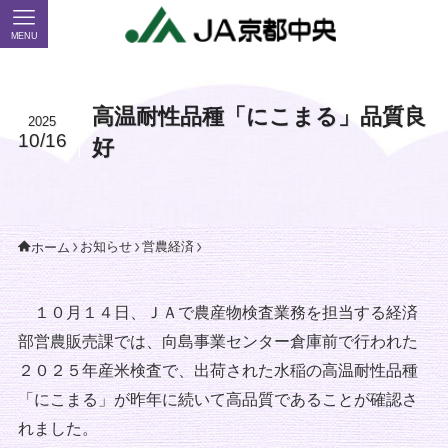
MENU
高温耐性品種「にこまる」品質良
2025
10/16
好
お知らせ
営農経済
ホーム
１０月１４日、ＪＡで農産物検査業務を担当する経済
部営農販売課では、向島事業センター倉庫前で行われた
２０２５年産米検査で、出荷された水稲の高温耐性品種
「にこまる」が昨年に続いて高品質であることが確認さ
れました。