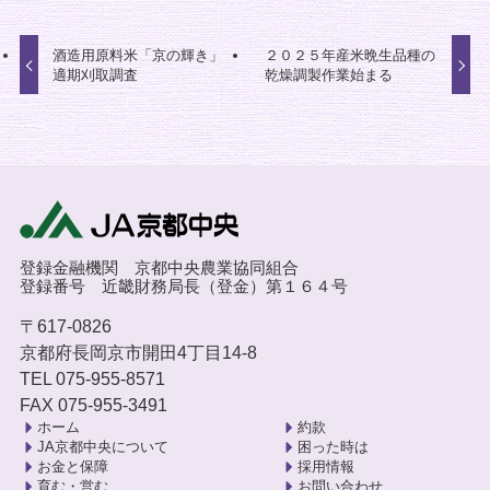
酒造用原料米「京の輝き」
２０２５年産米晩生品種の
適期刈取調査
乾燥調製作業始まる
登録金融機関 京都中央農業協同組合
登録番号 近畿財務局長（登金）第１６４号
〒617-0826
京都府長岡京市開田4丁目14-8
TEL 075-955-8571
FAX 075-955-3491
ホーム
約款
JA京都中央について
困った時は
お金と保障
採用情報
育む・営む
お問い合わせ