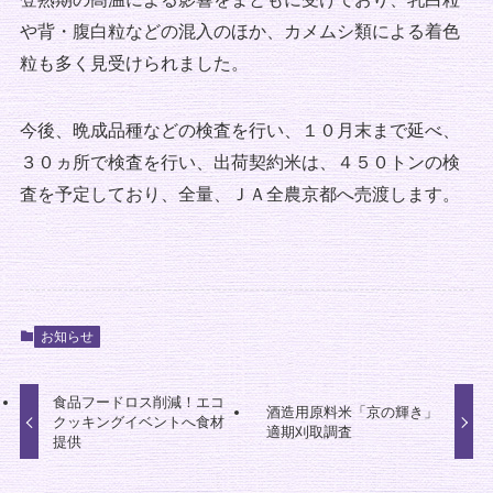
や背・腹白粒などの混入のほか、カメムシ類による着色
粒も多く見受けられました。
今後、晩成品種などの検査を行い、１０月末まで延べ、
３０ヵ所で検査を行い、出荷契約米は、４５０トンの検
査を予定しており、全量、ＪＡ全農京都へ売渡します。
お知らせ
食品フードロス削減！エコ
酒造用原料米「京の輝き」
クッキングイベントへ食材
適期刈取調査
提供