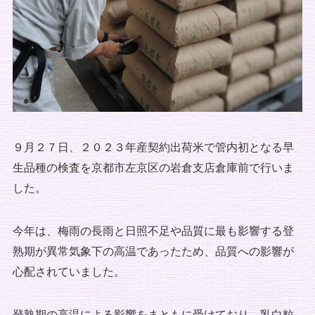
９月２７日、２０２３年産契約出荷米で管内初となる早
生品種の検査を京都市左京区の岩倉支店倉庫前で行いま
した。
今年は、梅雨の長雨と日照不足や品質に最も影響する登
熟期が異常気象下の高温であったため、品質への影響が
心配されていました。
登熟期の高温による影響をまともに受けており、乳白粒