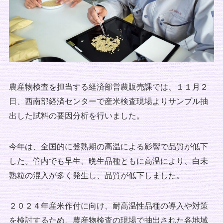
農産物検査を担当する経済部営農販売課では、１１月２
日、西南部経済センターで産米検査現場よりサンプル抽
出した試料の要因分析を行いました。
今年は、全国的に登熟期の高温による影響で品質が低下
した。管内でも早生、晩生品種ともに高温により、白未
熟粒の混入が多く発生し、品質が低下しました。
２０２４年産米作付に向け、耐高温性品種の導入や対策
を検討するため、農産物検査の現場で抽出された各地域