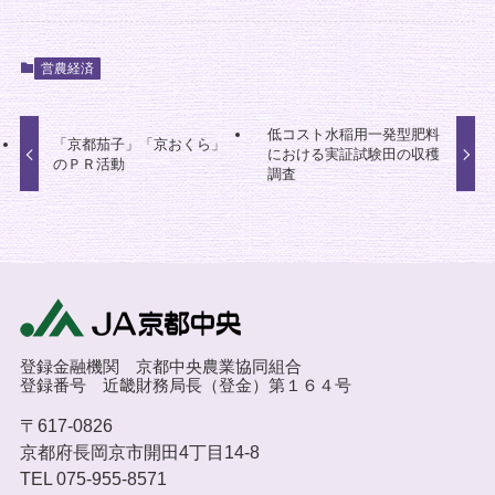
営農経済
低コスト水稲用一発型肥料
「京都茄子」「京おくら」
における実証試験田の収穫
のＰＲ活動
調査
登録金融機関 京都中央農業協同組合
登録番号 近畿財務局長（登金）第１６４号
〒617-0826
京都府長岡京市開田4丁目14-8
TEL 075-955-8571