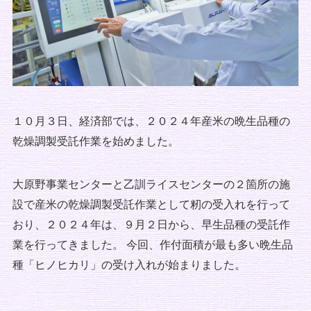
１０月３日、経済部では、２０２４年産米の晩生品種の
乾燥調製受託作業を始めました。
大原野事業センターと乙訓ライスセンターの２箇所の施
設で産米の乾燥調製受託作業として籾の受入れを行って
おり、２０２４年は、９月２日から、早生品種の受託作
業を行ってきました。 今回、作付面積が最も多い晩生品
種「ヒノヒカリ」の受け入れが始まりました。