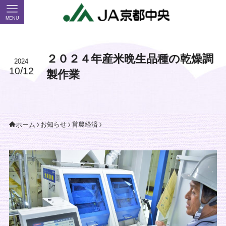
MENU
２０２４年産米晩生品種の乾燥調
2024
10/12
製作業
お知らせ
営農経済
ホーム