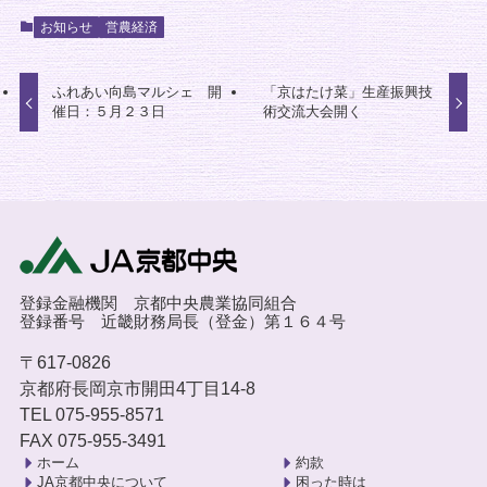
お知らせ
営農経済
ふれあい向島マルシェ 開
「京はたけ菜」生産振興技
催日：５月２３日
術交流大会開く
登録金融機関 京都中央農業協同組合
登録番号 近畿財務局長（登金）第１６４号
〒617-0826
京都府長岡京市開田4丁目14-8
TEL 075-955-8571
FAX 075-955-3491
ホーム
約款
JA京都中央について
困った時は