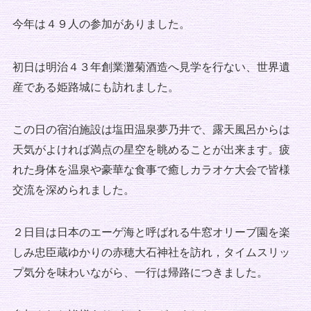
今年は４９人の参加がありました。
初日は明治４３年創業灘菊酒造へ見学を行ない、世界遺
産である姫路城にも訪れました。
この日の宿泊施設は塩田温泉夢乃井で、露天風呂からは
天気がよければ満点の星空を眺めることが出来ます。疲
れた身体を温泉や豪華な食事で癒しカラオケ大会で皆様
交流を深められました。
２日目は日本のエーゲ海と呼ばれる牛窓オリーブ園を楽
しみ忠臣蔵ゆかりの赤穂大石神社を訪れ，タイムスリッ
プ気分を味わいながら、一行は帰路につきました。