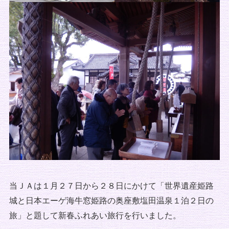
当ＪＡは１月２７日から２８日にかけて「世界遺産姫路
城と日本エーゲ海牛窓姫路の奥座敷塩田温泉１泊２日の
旅」と題して新春ふれあい旅行を行いました。