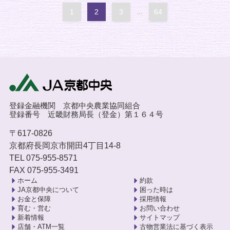
1
2
3
...
64
登録金融機関 京都中央農業協同組合
登録番号 近畿財務局長（登金）第１６４号
〒617-0826
京都府長岡京市開田4丁目14-8
TEL 075-955-8571
FAX 075-955-3491
ホーム
約款
JA京都中央について
困った時は
お金と保障
採用情報
育む・営む
お問い合わせ
新着情報
サイトマップ
店舗・ATM一覧
古物営業法に基づく表示