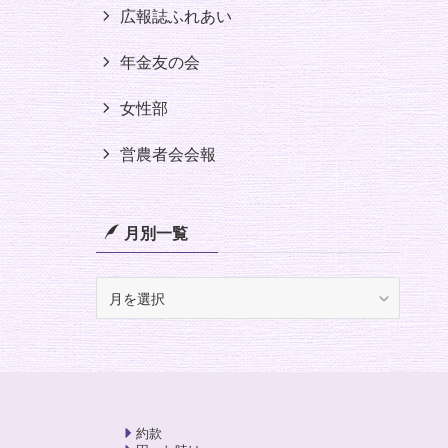
広報誌ふれあい
年金友の会
女性部
営農者会会報
月別一覧
月
別
一
覧
約款