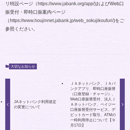
リ特設ページ（
https://www.jabank.org/app/
)およびWeb口
振受付・即時口振案内ページ
（
https://www.houjinnet.jabank.jp/web_sokujikoufuri/
)をご
参照ください。
大切なお知らせ
ＪＡネットバンク、ＪＡバ
ンクアプリ、即時口座振替
（口座登録・チャージ）、
Web口座振替受付、法人Ｊ
JAネットバンク利用規定
Ａネットバンク、ペイジー
の変更について
口座振替受付サービス、デ
ビットカード取引、ATMの
一時利用停止について【９
月17日】