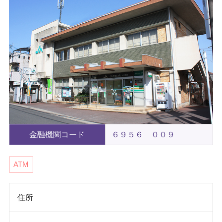
金融機関コード
６９５６ ００９
ATM
住所