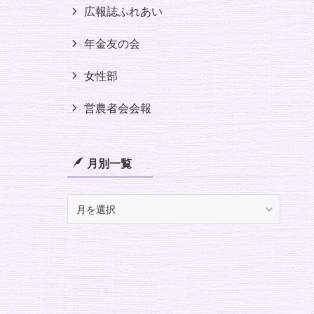
広報誌ふれあい
年金友の会
女性部
営農者会会報
月別一覧
月
別
一
覧