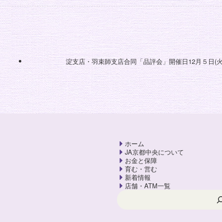
淀支店・羽束師支店合同「品評会」開催日12月５日(
ホーム
JA京都中央について
お金と保障
育む・営む
新着情報
店舗・ATM一覧
検索