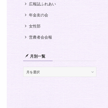
広報誌ふれあい
年金友の会
女性部
営農者会会報
月別一覧
月
別
一
覧